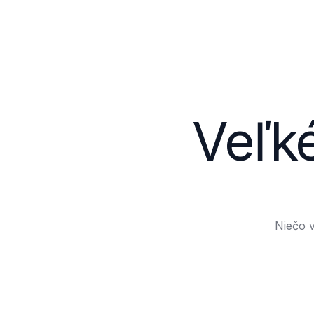
Veľké
Niečo v