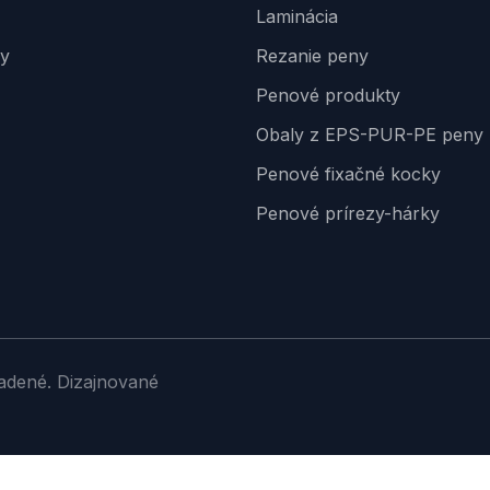
Laminácia
by
Rezanie peny
Penové produkty
Obaly z EPS-PUR-PE peny
Penové fixačné kocky
Penové prírezy-hárky
adené. Dizajnované