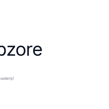
obzore
pustený!