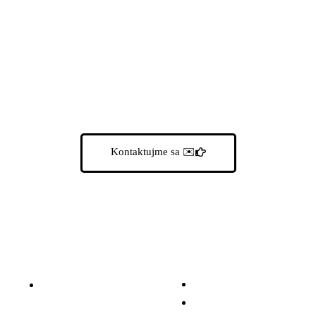
Poďme do toho spolu
Kontaktujme sa
✉️
Kontaktujte nás
Rýchle menu
Úvod
Zeleninárska 1, 040
12 Košice
Naše služby