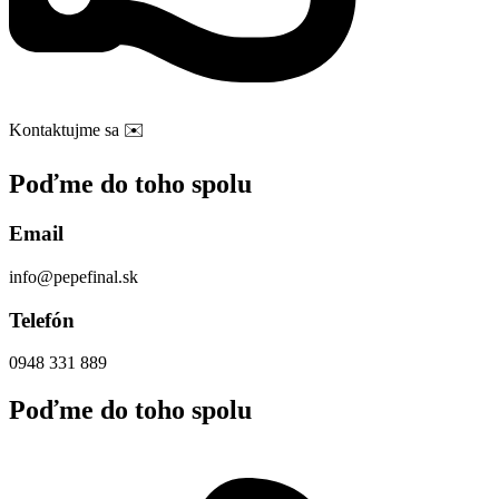
Kontaktujme sa
✉️
Poďme do toho spolu
Email
i
n
f
o
@
p
e
p
e
f
i
n
a
l
.
s
k
Telefón
0
9
4
8
3
3
1
8
8
9
Poďme do toho spolu