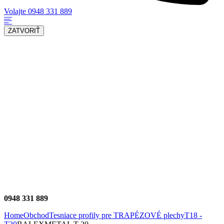
Volajte 0948 331 889
ZATVORIŤ
ÚVOD
SLUŽBY
GALÉRIA
O NÁS
KONTAKT
ESHOP
0948 331 889
Home
Obchod
Tesniace profily pre TRAPÉZOVÉ plechy
T18 -