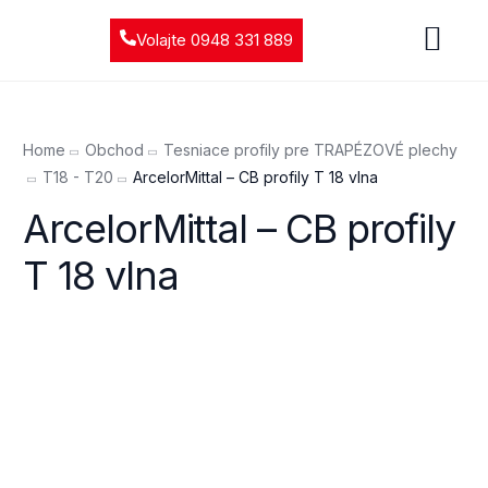
Volajte 0948 331 889
Home
Obchod
Tesniace profily pre TRAPÉZOVÉ plechy
T18 - T20
ArcelorMittal – CB profily T 18 vlna
ArcelorMittal – CB profily
T 18 vlna