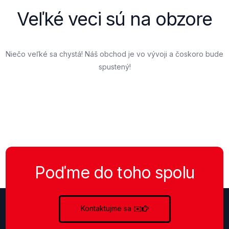
Veľké veci sú na obzore
Niečo veľké sa chystá! Náš obchod je vo vývoji a čoskoro bude
spustený!
Poďme do toho spolu
Kontaktujme sa
✉️