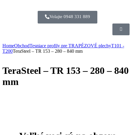
Volajte 0948 331 889
Home
Obchod
Tesniace profily pre TRAPÉZOVÉ plechy
T101 -
T200
TeraSteel – TR 153 – 280 – 840 mm
TeraSteel – TR 153 – 280 – 840
mm