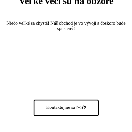
Veľké veci sú na obzore
Niečo veľké sa chystá! Náš obchod je vo vývoji a čoskoro bude
spustený!
Poďme do toho spolu
Kontaktujme sa
✉️