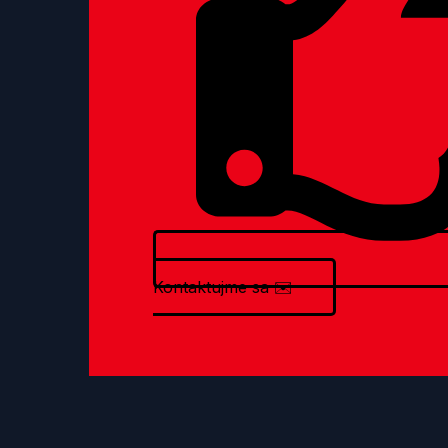
Kontaktujme sa
✉️