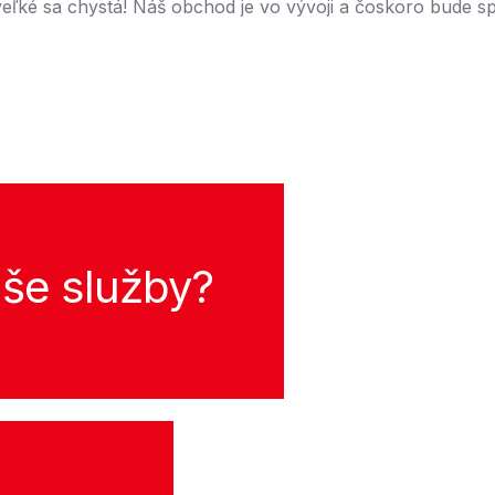
eľké sa chystá! Náš obchod je vo vývoji a čoskoro bude s
še služby?