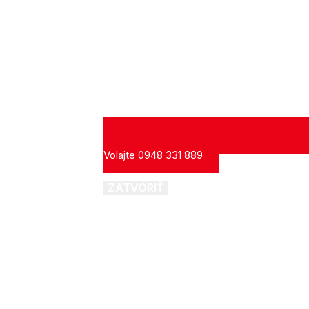
Volajte 0948 331 889
ZATVORIŤ
ÚVOD
SLUŽBY
GALÉRIA