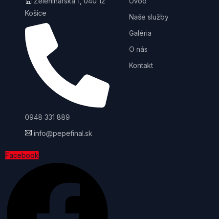
Zeleninárska 1, 040 12
Úvod
Košice
Naše služby
Galéria
O nás
Kontakt
0948 331 889
info@pepefinal.sk
Facebook