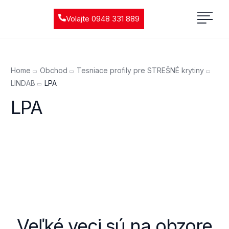
Volajte 0948 331 889
Home
Obchod
Tesniace profily pre STREŠNÉ krytiny
LINDAB
LPA
LPA
Veľké veci sú na obzore