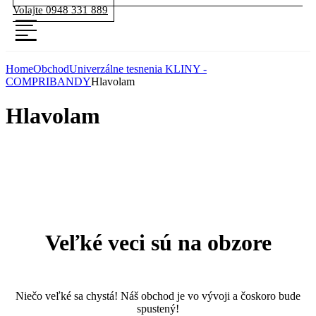
Volajte 0948 331 889
Home
Obchod
Univerzálne tesnenia KLINY -
COMPRIBANDY
Hlavolam
Hlavolam
Veľké veci sú na obzore
Niečo veľké sa chystá! Náš obchod je vo vývoji a čoskoro bude
spustený!