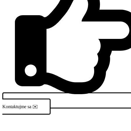
Kontaktujme sa
✉️