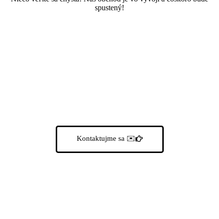
spustený!
Poďme do toho spolu
Kontaktujme sa
✉️
Kontaktujte nás
Rýchle menu