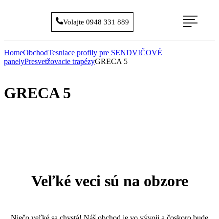
Volajte 0948 331 889
Home
Obchod
Tesniace profily pre SENDVIČOVÉ
panely
Presvetžovacie trapézy
GRECA 5
GRECA 5
Veľké veci sú na obzore
Niečo veľké sa chystá! Náš obchod je vo vývoji a čoskoro bude