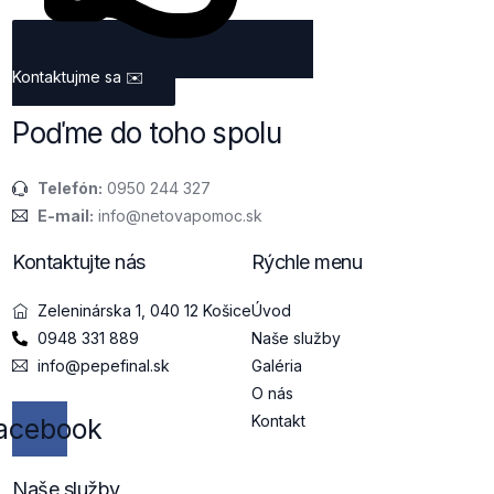
Kontaktujme sa
✉️
Poďme do toho spolu
Telefón:
0950 244 327
E-mail:
info@netovapomoc.sk
Kontaktujte nás
Rýchle menu
Zeleninárska 1, 040 12 Košice
Úvod
0948 331 889
Naše služby
info@pepefinal.sk
Galéria
O nás
Kontakt
acebook
Naše služby