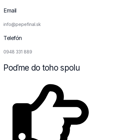
Email
i
n
f
o
@
p
e
p
e
f
i
n
a
l
.
s
k
Telefón
0
9
4
8
3
3
1
8
8
9
Poďme do toho spolu