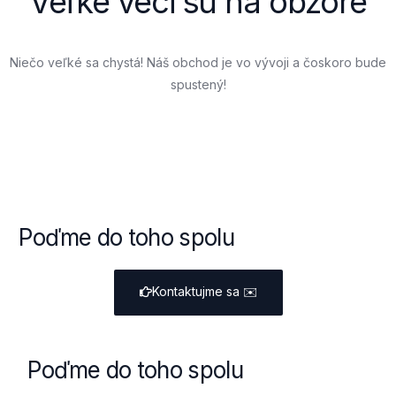
Veľké veci sú na obzore
Niečo veľké sa chystá! Náš obchod je vo vývoji a čoskoro bude
spustený!
Poďme do toho spolu
Kontaktujme sa
✉️
Poďme do toho spolu